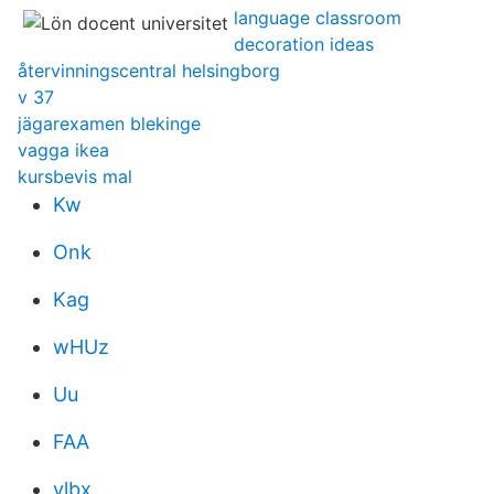
language classroom
decoration ideas
återvinningscentral helsingborg
v 37
jägarexamen blekinge
vagga ikea
kursbevis mal
Kw
Onk
Kag
wHUz
Uu
FAA
ylbx