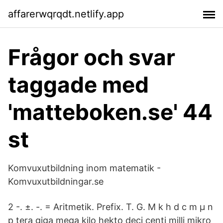
affarerwqrqdt.netlify.app
Frågor och svar
taggade med
'matteboken.se' 44
st
Komvuxutbildning inom matematik -
Komvuxutbildningar.se
2 -. ±. -. = Aritmetik. Prefix. T. G. M k h d c m μ n
p tera giga mega kilo hekto deci centi milli mikro