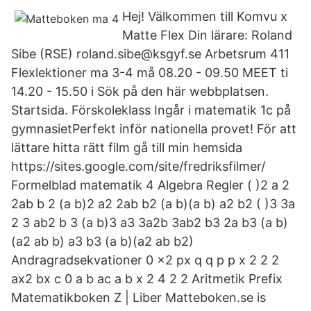
Hej! Välkommen till Komvu x
Mat te Flex Din lärare: Roland
Sibe (RSE) roland.sibe@ksgyf.se Arbetsrum 411
Flexlektioner ma 3-4 må 08.20 - 09.50 MEET ti
14.20 - 15.50 i Sök på den här webbplatsen.
Startsida. Förskoleklass Ingår i matematik 1c på
gymnasietPerfekt inför nationella provet! För att
lättare hitta rätt film gå till min hemsida
https://sites.google.com/site/fredriksfilmer/
Formelblad matematik 4 Algebra Regler ( )2 a 2
2ab b 2 (a b)2 a2 2ab b2 (a b)(a b) a2 b2 ( )3 3a
2 3 ab2 b 3 (a b)3 a3 3a2b 3ab2 b3 2a b3 (a b)
(a2 ab b) a3 b3 (a b)(a2 ab b2)
Andragradsekvationer 0 x2 px q q p p x 2 2 2
ax2 bx c 0 a b ac a b x 2 4 2 2 Aritmetik Prefix
Matematikboken Z | Liber Matteboken.se is